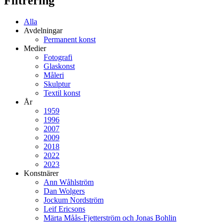
Filtrering
Alla
Avdelningar
Permanent konst
Medier
Fotografi
Glaskonst
Måleri
Skulptur
Textil konst
År
1959
1996
2007
2009
2018
2022
2023
Konstnärer
Ann Wåhlström
Dan Wolgers
Jockum Nordström
Leif Ericsons
Märta Måås-Fjetterström och Jonas Bohlin