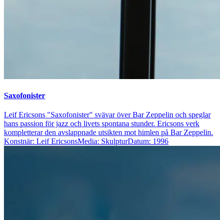
Saxofonister
Leif Ericsons "Saxofonister" svävar över Bar Zeppelin och speglar
hans passion för jazz och livets spontana stunder. Ericsons verk
kompletterar den avslappnade utsikten mot himlen på Bar Zeppelin.
Konstnär: Leif Ericsons
Media: Skulptur
Datum: 1996