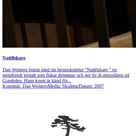
Nattfiskare
Dan Wolgers bidrar med sin bronsskulptur "Nattfiskare," en
metaforisk gestalt som fiskar drömmar och ger liv åt atmosfären på
Gondolen. Hans konst är känd för...
Konstnär: Dan Wolgers
Media: Skulptur
Datum: 2007