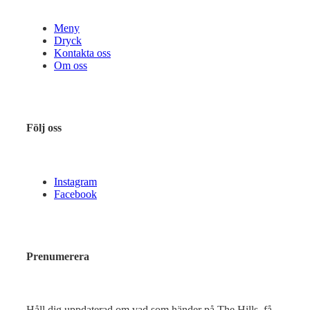
Meny
Dryck
Kontakta oss
Om oss
Följ oss
Instagram
Facebook
Prenumerera
Håll dig uppdaterad om vad som händer på The Hills, få