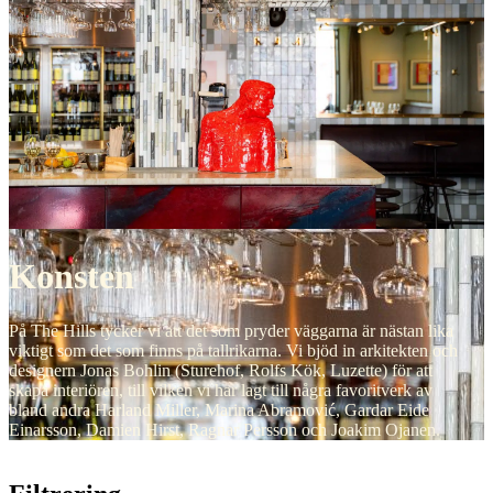
Konsten
På The Hills tycker vi att det som pryder väggarna är nästan lika
viktigt som det som finns på tallrikarna. Vi bjöd in arkitekten och
designern Jonas Bohlin (Sturehof, Rolfs Kök, Luzette) för att
skapa interiören, till vilken vi har lagt till några favoritverk av
bland andra Harland Miller, Marina Abramović, Gardar Eide
Einarsson, Damien Hirst, Ragnar Persson och Joakim Ojanen.