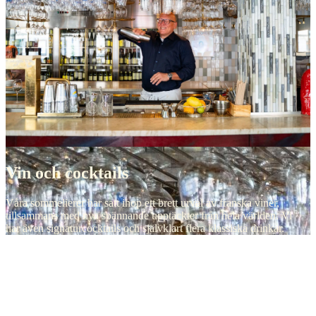
Vin och cocktails
Våra sommelierer har satt ihop ett brett urval av franska viner,
tillsammans med nya spännande upptäckter från hela världen. Vi
har även signaturcocktails och självklart flera klassiska drinkar.